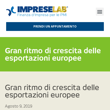
FINANZA D’IMPRESA
FINANZA AGEVOLATA
MERCATI INTERNAZIONALI
PRENDI UN APPUNTAMENTO
Gran ritmo di crescita delle
esportazioni europee
Gran ritmo di crescita delle
esportazioni europee
Agosto 9, 2019