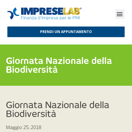
FINANZA D’IMPRESA
FINANZA AGEVOLATA
MERCATI INTERNAZIONALI
PRENDI UN APPUNTAMENTO
Giornata Nazionale della
Biodiversità
Giornata Nazionale della
Biodiversità
Maggio 25, 2018