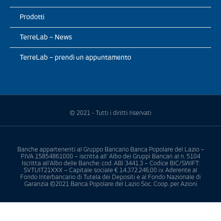
Prodotti
TerreLab – News
TerreLab – prendi un appuntamento
© 2021 - Tutti i diritti riservati
Banche appartenenti al Gruppo Bancario Banca Popolare del Lazio –
P.IVA 15854861000 – iscritta all’ Albo dei Gruppi Bancari al n. 5104
Iscritta all’Albo delle Banche: cod. ABI 3441.3 – Codice BIC/SWIFT:
SVTUIT21XXX – Capitale sociale € 14.372.246,00 i.v. Aderente al
Fondo Interbancario di Tutela dei Depositi e al Fondo Nazionale di
Garanzia ©2021 Banca Popolare del Lazio Soc. Coop. per Azioni