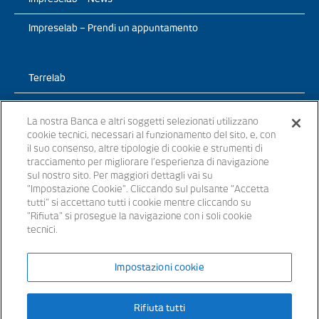
Impreselab – Prendi un appuntamento
Terrelab
Prodotti
La nostra Banca e altri soggetti selezionati utilizzano
cookie tecnici, necessari al funzionamento del sito, e, con
TerreLab – News
il suo consenso, altre tipologie di cookie e strumenti di
tracciamento per migliorare l’esperienza di navigazione
TerreLab – prendi un appuntamento
sul nostro sito. Per maggiori dettagli vai su
"Impostazione Cookie". Cliccando sul pulsante “Accetta
tutti" si accettano tutti i cookie mentre cliccando su
"Rifiuta" si prosegue la navigazione con i soli cookie
tecnici.
© 2021 - Tutti i diritti riservati
Impostazioni cookie
Banche appartenenti al Gruppo Bancario Banca Popolare del Lazio –
Rifiuta tutti
P.IVA 15854861000 – iscritta all’ Albo dei Gruppi Bancari al n. 5104
Iscritta all’Albo delle Banche: cod. ABI 3441.3 – Codice BIC/SWIFT: