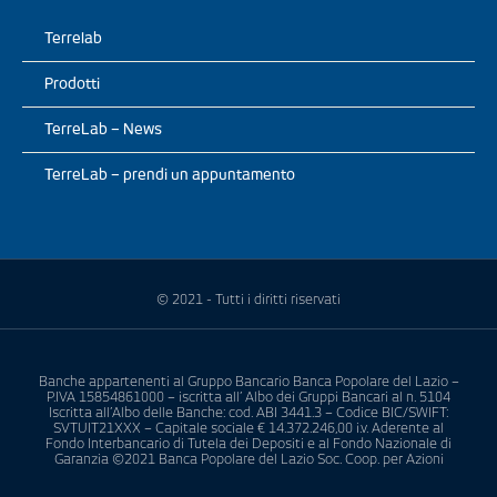
Terrelab
Prodotti
TerreLab – News
TerreLab – prendi un appuntamento
© 2021 - Tutti i diritti riservati
Banche appartenenti al Gruppo Bancario Banca Popolare del Lazio –
P.IVA 15854861000 – iscritta all’ Albo dei Gruppi Bancari al n. 5104
Iscritta all’Albo delle Banche: cod. ABI 3441.3 – Codice BIC/SWIFT:
SVTUIT21XXX – Capitale sociale € 14.372.246,00 i.v. Aderente al
Fondo Interbancario di Tutela dei Depositi e al Fondo Nazionale di
Garanzia ©2021 Banca Popolare del Lazio Soc. Coop. per Azioni