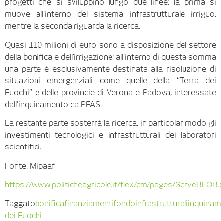
progetti che si sviluppino lungo due linee: la prima si
muove all’interno del sistema infrastrutturale irriguo,
mentre la seconda riguarda la ricerca.
Quasi 110 milioni di euro sono a disposizione del settore
della bonifica e dell’irrigazione; all’interno di questa somma
una parte è esclusivamente destinata alla risoluzione di
situazioni emergenziali come quelle della “Terra dei
Fuochi” e delle provincie di Verona e Padova, interessate
dall’inquinamento da PFAS.
La restante parte sosterrà la ricerca, in particolar modo gli
investimenti tecnologici e infrastrutturali dei laboratori
scientifici.
Fonte: Mipaaf
https://www.politicheagricole.it/flex/cm/pages/ServeBLOB
Taggato
bonifica
finanziamenti
fondo
infrastrutturali
inquina
dei Fuochi