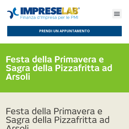
FINANZA D’IMPRESA
FINANZA AGEVOLATA
MERCATI INTERNAZIONALI
PRENDI UN APPUNTAMENTO
Festa della Primavera e
Sagra della Pizzafritta ad
Arsoli
Festa della Primavera e
Sagra della Pizzafritta ad
Arsoli