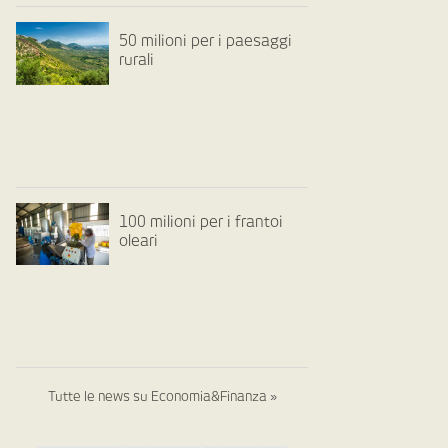
50 milioni per i paesaggi
rurali
100 milioni per i frantoi
oleari
Tutte le news su Economia&Finanza »