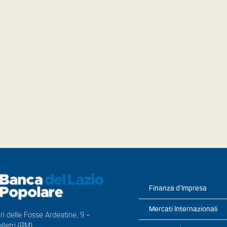
Finanza d’Impresa
Mercati Internazionali
ri delle Fosse Ardeatine, 9 –
lletri (RM)