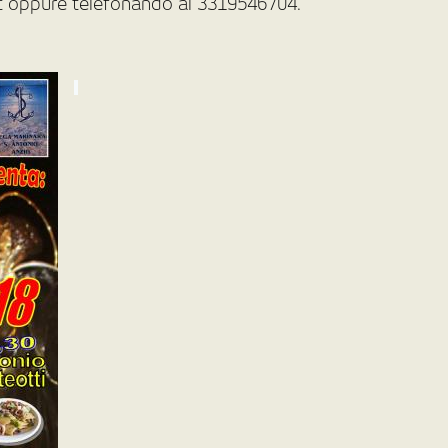
it oppure telefonando al 3319546704.