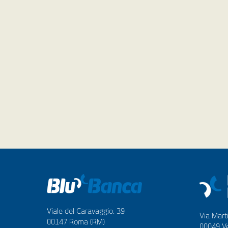
Viale del Caravaggio, 39
Via Marti
00147 Roma (RM)
00049 Ve