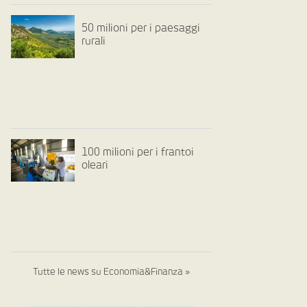
50 milioni per i paesaggi
rurali
100 milioni per i frantoi
oleari
Tutte le news su Economia&Finanza »