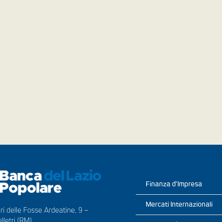
Finanza d’Impresa
Mercati Internazionali
ri delle Fosse Ardeatine, 9 –
lletri (RM)