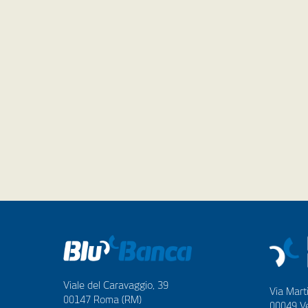
Viale del Caravaggio, 39
Via Marti
00147 Roma (RM)
00049 Ve