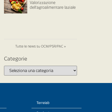
Valorizzazione
dell’agroalimentare laziale
Tutte le news su OCM/PSR/PAC »
Categorie
Terrelab