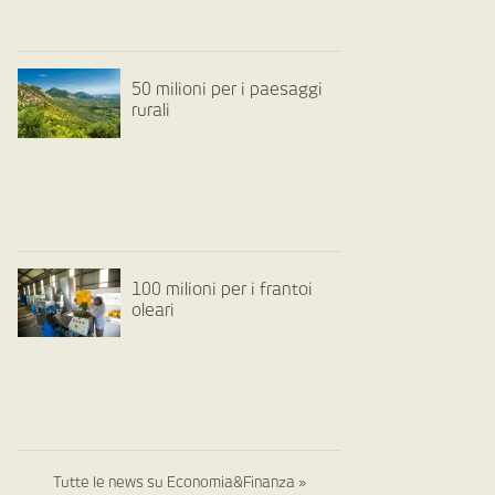
50 milioni per i paesaggi
rurali
100 milioni per i frantoi
oleari
Tutte le news su Economia&Finanza »