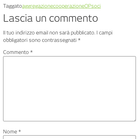
Taggato
aggregazione
cooperazione
OP
soci
Lascia un commento
Il tuo indirizzo email non sarà pubblicato.
I campi
obbligatori sono contrassegnati
*
Commento
*
Nome
*