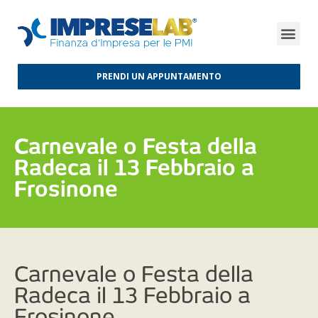
FINANZA D’IMPRESA
FINANZA AGEVOLATA
MERCATI INTERNAZIONALI
PRENDI UN APPUNTAMENTO
Carnevale o Festa della
Radeca il 13 Febbraio a
Frosinone
Carnevale o Festa della
Radeca il 13 Febbraio a
Frosinone