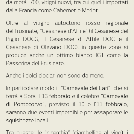
da metà ‘700, vitigni nuovi, tra cui quelli importati
dalla Francia come Cabernet e Merlot.
Oltre al vitigno autoctono rosso regionale
del frusinate, “Cesanese d’Affile” (il Cesanese del
Piglio DOCG, il Cesanese di Affile DOC e il
Cesanese di Olevano DOC), in queste zone si
produce anche un ottimo bianco IGT come la
Passerina del Frusinate.
Anche i dolci ciociari non sono da meno.
In particolare modo il
“Carnevale dei Lari”
, che si
terrà a Sora il
13 febbraio
e il celebre
“Carnevale
di Pontecorvo”
, previsto il
10
e l’
11 febbraio
,
saranno due eventi imperdibile per assaporare le
squisitezze locali.
Tra queste: le “cicerchia”
(ciambelline al vino),
i