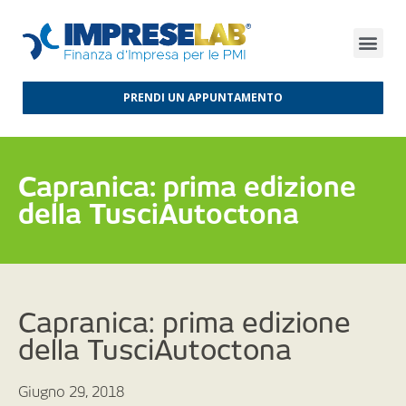
FINANZA D’IMPRESA
FINANZA AGEVOLATA
MERCATI INTERNAZIONALI
PRENDI UN APPUNTAMENTO
Capranica: prima edizione
della TusciAutoctona
Capranica: prima edizione
della TusciAutoctona
Giugno 29, 2018