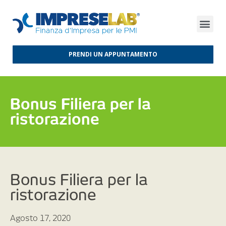
FINANZA D’IMPRESA
FINANZA AGEVOLATA
MERCATI INTERNAZIONALI
PRENDI UN APPUNTAMENTO
Bonus Filiera per la
ristorazione
Bonus Filiera per la
ristorazione
Agosto 17, 2020