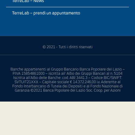
TerreLab – News
TerreLab – prendi un appuntamento
© 2021 - Tutti i diritti riservati
Banche appartenenti al Gruppo Bancario Banca Popolare del Lazio –
P.IVA 15854861000 – iscritta all’ Albo dei Gruppi Bancari al n. 5104
Iscritta all’Albo delle Banche: cod. ABI 3441.3 – Codice BIC/SWIFT:
SVTUIT21XXX – Capitale sociale € 14.372.246,00 i.v. Aderente al
Fondo Interbancario di Tutela dei Depositi e al Fondo Nazionale di
Garanzia ©2021 Banca Popolare del Lazio Soc. Coop. per Azioni