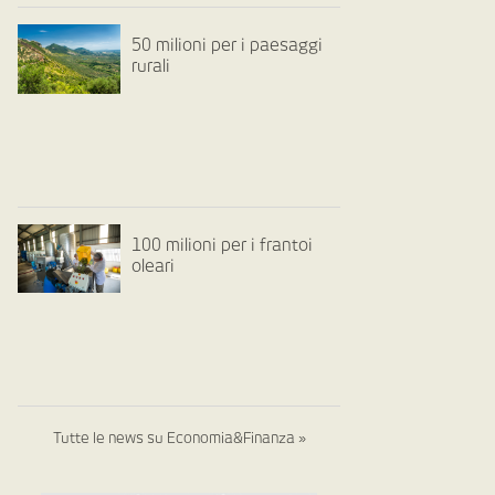
50 milioni per i paesaggi
rurali
100 milioni per i frantoi
oleari
Tutte le news su Economia&Finanza »