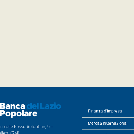
Finanza d’Impresa
Mercati Internazionali
ri delle Fosse Ardeatine, 9 –
lletri (RM)