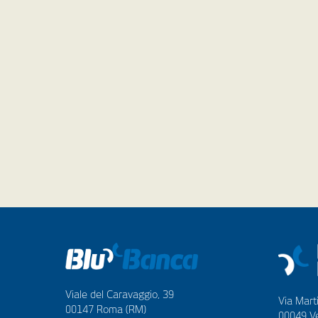
Viale del Caravaggio, 39
Via Marti
00147 Roma (RM)
00049 Ve