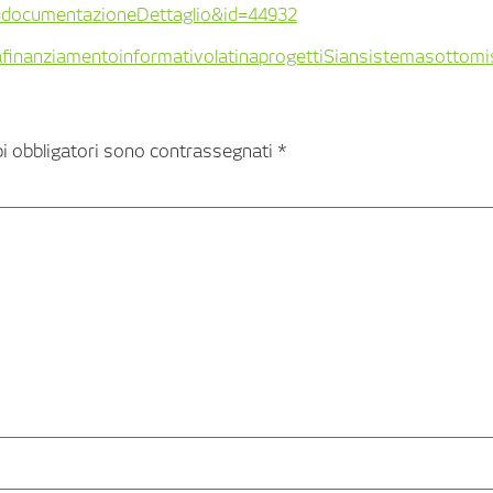
?vw=documentazioneDettaglio&id=44932
a
finanziamento
informativo
latina
progetti
Sian
sistema
sottomi
pi obbligatori sono contrassegnati
*