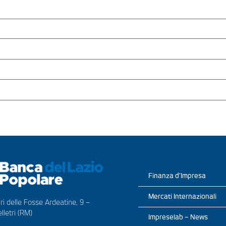
Finanza d’Impresa
Mercati Internazionali
ri delle Fosse Ardeatine, 9 –
lletri (RM)
Impreselab – News