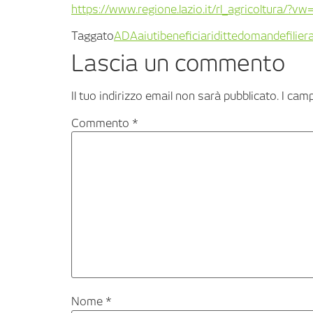
https://www.regione.lazio.it/rl_agricoltura/
Taggato
ADA
aiuti
beneficiari
ditte
domande
filier
Lascia un commento
Il tuo indirizzo email non sarà pubblicato.
I cam
Commento
*
Nome
*