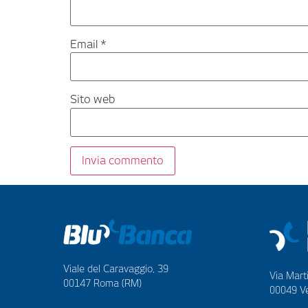
Email
*
Sito web
Viale del Caravaggio, 39
Via Marti
00147 Roma (RM)
00049 Ve