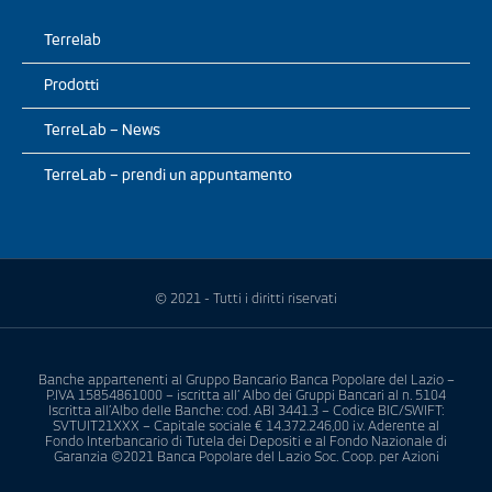
Terrelab
Prodotti
TerreLab – News
TerreLab – prendi un appuntamento
© 2021 - Tutti i diritti riservati
Banche appartenenti al Gruppo Bancario Banca Popolare del Lazio –
P.IVA 15854861000 – iscritta all’ Albo dei Gruppi Bancari al n. 5104
Iscritta all’Albo delle Banche: cod. ABI 3441.3 – Codice BIC/SWIFT:
SVTUIT21XXX – Capitale sociale € 14.372.246,00 i.v. Aderente al
Fondo Interbancario di Tutela dei Depositi e al Fondo Nazionale di
Garanzia ©2021 Banca Popolare del Lazio Soc. Coop. per Azioni