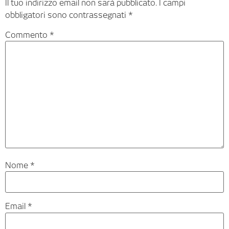
Il tuo indirizzo email non sarà pubblicato.
I campi
obbligatori sono contrassegnati
*
Commento
*
Nome
*
Email
*