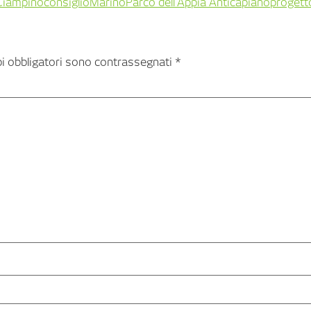
Ciampino
consiglio
Marino
Parco dell'Appia Antica
piano
progett
pi obbligatori sono contrassegnati
*