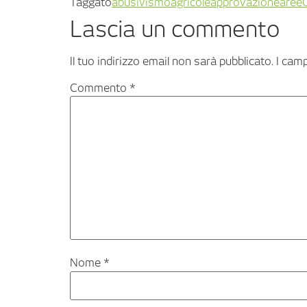
Taggato
abusivismo
agricole
approvazione
aree
Lascia un commento
Il tuo indirizzo email non sarà pubblicato.
I cam
Commento
*
Nome
*