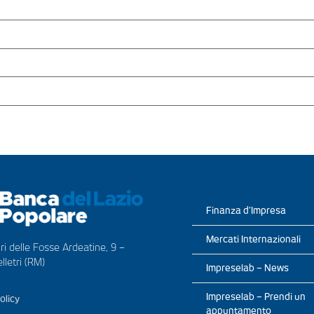
Finanza d’Impresa
Mercati Internazionali
ri delle Fosse Ardeatine, 9 –
lletri (RM)
Impreselab – News
Impreselab – Prendi un
olicy
appuntamento