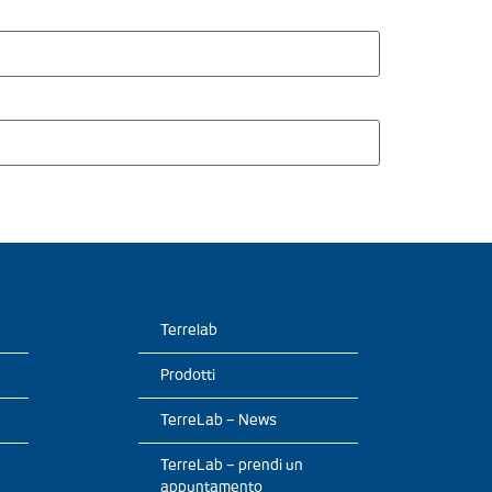
Terrelab
Prodotti
TerreLab – News
TerreLab – prendi un
appuntamento