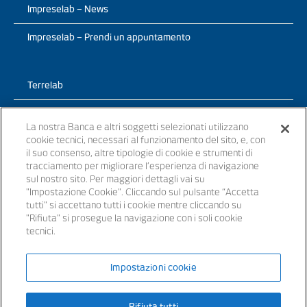
Impreselab – News
Impreselab – Prendi un appuntamento
Terrelab
Prodotti
La nostra Banca e altri soggetti selezionati utilizzano
cookie tecnici, necessari al funzionamento del sito, e, con
TerreLab – News
il suo consenso, altre tipologie di cookie e strumenti di
tracciamento per migliorare l’esperienza di navigazione
TerreLab – prendi un appuntamento
sul nostro sito. Per maggiori dettagli vai su
"Impostazione Cookie". Cliccando sul pulsante “Accetta
tutti" si accettano tutti i cookie mentre cliccando su
"Rifiuta" si prosegue la navigazione con i soli cookie
tecnici.
© 2021 - Tutti i diritti riservati
Impostazioni cookie
Banche appartenenti al Gruppo Bancario Banca Popolare del Lazio –
Rifiuta tutti
P.IVA 15854861000 – iscritta all’ Albo dei Gruppi Bancari al n. 5104