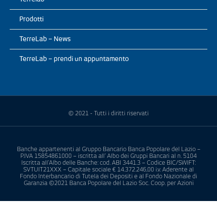
Prodotti
TerreLab – News
TerreLab – prendi un appuntamento
© 2021 - Tutti i diritti riservati
Banche appartenenti al Gruppo Bancario Banca Popolare del Lazio –
P.IVA 15854861000 – iscritta all’ Albo dei Gruppi Bancari al n. 5104
Iscritta all’Albo delle Banche: cod. ABI 3441.3 – Codice BIC/SWIFT:
SVTUIT21XXX – Capitale sociale € 14.372.246,00 i.v. Aderente al
Fondo Interbancario di Tutela dei Depositi e al Fondo Nazionale di
Garanzia ©2021 Banca Popolare del Lazio Soc. Coop. per Azioni