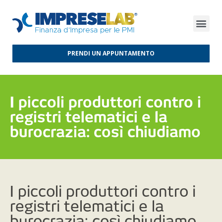
FINANZA D’IMPRESA
FINANZA AGEVOLATA
MERCATI INTERNAZIONALI
PRENDI UN APPUNTAMENTO
I piccoli produttori contro i
registri telematici e la
burocrazia: così chiudiamo
I piccoli produttori contro i
registri telematici e la
burocrazia: così chiudiamo