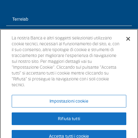
Terrelab
Prodotti
La nostra Banca e altri soggetti selezionati utilizzano
cookie tecnici, necessari al funzionamento del sito, e, con
TerreLab – News
il suo consenso, altre tipologie di cookie e strumenti di
tracciamento per migliorare l’esperienza di navigazione
TerreLab – prendi un appuntamento
sul nostro sito. Per maggiori dettagli vai su
"Impostazione Cookie". Cliccando sul pulsante “Accetta
tutti" si accettano tutti i cookie mentre cliccando su
"Rifiuta" si prosegue la navigazione con i soli cookie
tecnici.
© 2021 - Tutti i diritti riservati
Impostazioni cookie
Banche appartenenti al Gruppo Bancario Banca Popolare del Lazio –
P.IVA 15854861000 – iscritta all’ Albo dei Gruppi Bancari al n. 5104
Rifiuta tutti
Iscritta all’Albo delle Banche: cod. ABI 3441.3 – Codice BIC/SWIFT:
SVTUIT21XXX – Capitale sociale € 14.372.246,00 i.v. Aderente al
Fondo Interbancario di Tutela dei Depositi e al Fondo Nazionale di
Garanzia ©2021 Banca Popolare del Lazio Soc. Coop. per Azioni
Accetta tutti i cookie