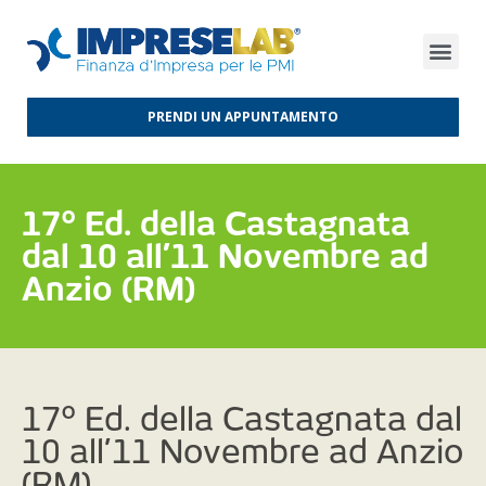
FINANZA D’IMPRESA
FINANZA AGEVOLATA
MERCATI INTERNAZIONALI
PRENDI UN APPUNTAMENTO
17° Ed. della Castagnata
dal 10 all’11 Novembre ad
Anzio (RM)
17° Ed. della Castagnata dal
10 all’11 Novembre ad Anzio
(RM)