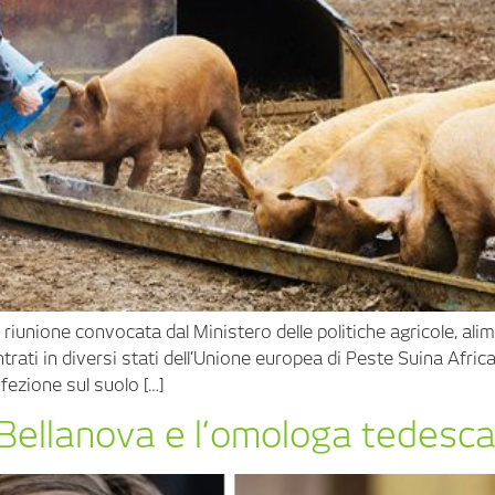
riunione convocata dal Ministero delle politiche agricole, alim
contrati in diversi stati dell’Unione europea di Peste Suina Afric
fezione sul suolo […]
a Bellanova e l’omologa tedesc