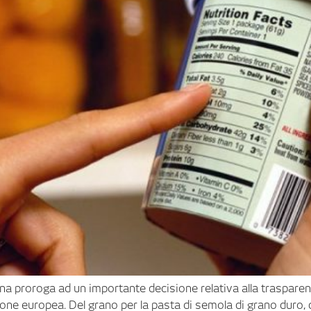
 una proroga ad un importante decisione relativa alla trasparen
’Unione europea. Del grano per la pasta di semola di grano duro