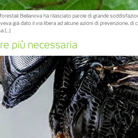
 forestali Bellanova ha rilasciato parole di grande soddisfazione
eva già dato il via libera ad alcune azioni di prevenzione, di
a […]
re più necessaria