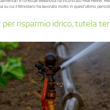
, alimentari e forestali Bellanova ha incontrato Hilal Helver, Rel
ema su cui il Ministero ha lavorato molto in quest’ultimo period
er risparmio idrico, tutela terri