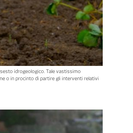
 dissesto idrogeologico. Tale vastissimo
o in procinto di partire gli interventi relativi