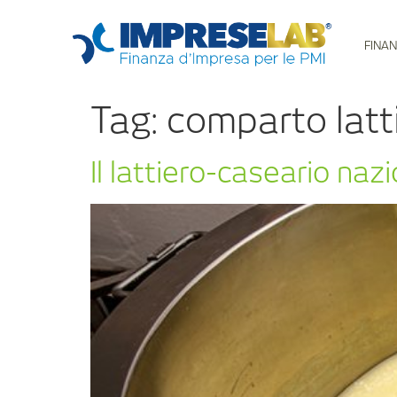
FINAN
Tag:
comparto latt
Il lattiero-caseario naz