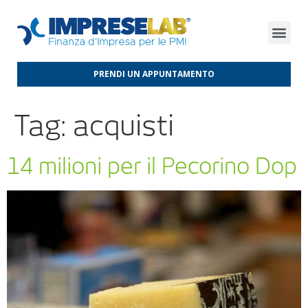
FINANZA D’IMPRESA
FINANZA AGEVOLATA
MERCATI INTERNAZIONALI
PRENDI UN APPUNTAMENTO
Tag:
acquisti
14 milioni per il Pecorino Dop